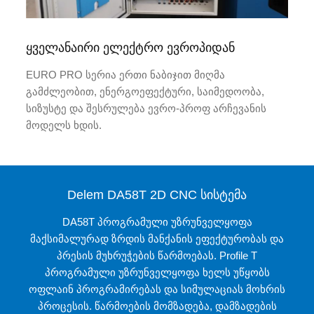
ყველანაირი ელექტრო ევროპიდან
EURO PRO სერია ერთი ნაბიჯით მიღმა
გამძლეობით, ენერგოეფექტური, საიმედოობა,
სიზუსტე და შესრულება ევრო-პროფ არჩევანის
მოდელს ხდის.
Delem DA58T 2D CNC სისტემა
DA58T პროგრამული უზრუნველყოფა
მაქსიმალურად ზრდის მანქანის ეფექტურობას და
პრესის მუხრუჭების წარმოებას. Profile T
პროგრამული უზრუნველყოფა ხელს უწყობს
ოფლაინ პროგრამირებას და სიმულაციას მოხრის
პროცესის. წარმოების მომზადება, დამზადების