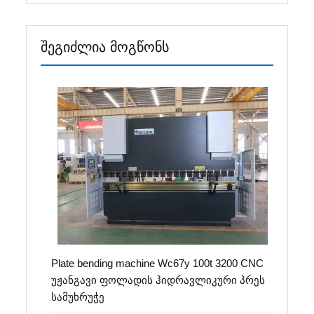
შეგიძლია მოგწონს
Plate bending machine Wc67y 100t 3200 CNC
უჟანგავი ფოლადის ჰიდრავლიკური პრეს
სამუხრუჭე