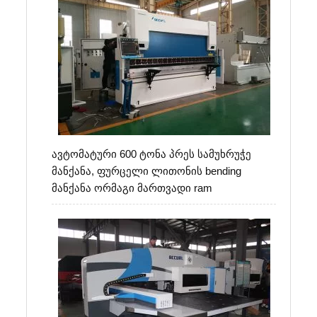
ავტომატური 600 ტონა პრეს სამუხრუჭე
მანქანა, ფურცელი ლითონის bending
მანქანა ორმაგი მართვადი ram