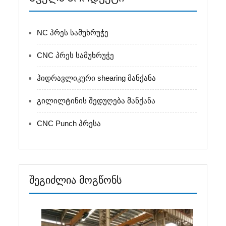
NC პრეს სამუხრუჭე
CNC პრეს სამუხრუჭე
ჰიდრავლიკური shearing მანქანა
გილილტინის შედუღება მანქანა
CNC Punch პრესა
შეგიძლია მოგწონს